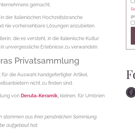
 Unternehmens gemacht.
Da
ge
in der italienischen Hochzeitsbranche
 und nie vorhersehbare Lösungen anzubieten.
erin, die es versteht, in die italienische Kultur
in unvergessliche Erlebnisse zu verwandeln.
oras Privatsammlung
F
für die Auswahl handgefertigter Artikel,
tsanbietern nicht zu finden sind.
mmlung von
Deruta-Keramik
,
kleinen, für Umbrien
rn stammen aus ihrer persönlichen Sammlung,
abe aufgebaut hat.