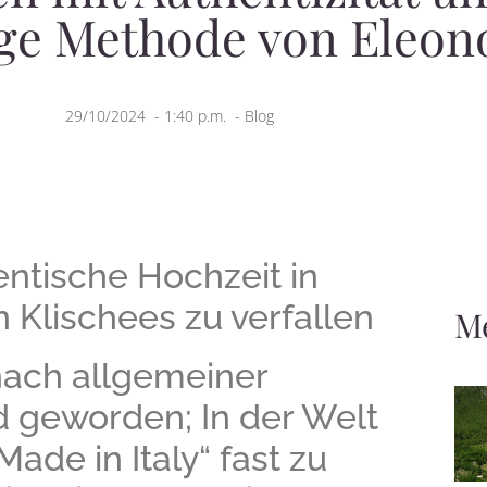
ige Methode von Eleon
29/10/2024
-
1:40 p.m.
-
Blog
entische Hochzeit in
en Klischees zu verfallen
M
 nach allgemeiner
d geworden; In der Welt
ade in Italy“ fast zu