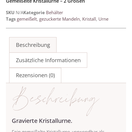
Gemeißelte Kristallurne – 2 Größen
SKU
N/A
Kategorie
Behälter
Tags
gemeißelt
,
gezuckerte Mandeln
,
Kristall
,
Urne
Beschreibung
Zusätzliche Informationen
Rezensionen (0)
Beschreibung
Gravierte Kristallurne.
Fein gemeißelte Kristallurne, verwendbar als