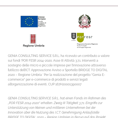
GENIA CONSULTING SERVICE S.R.L. ha ricevuto un contributo a valore
sui fondi ‘POR FESR 2014-2020. Asse III Attività 3.7.1. Interventi a
sostegno delle micro e piccole imprese per l’innovazione attraverso
l’utilizzo dell’ICT. Approvazione Avviso a Sportello BRIDGE TO DIGITAL
2020 – Regione Umbria ‘ Per la realizzazione del progetto “Genia E-
commerce” per e-commerce di prodotti e servizi legati
all’organizzazione di eventi, CUP 167H20001390007
GENIA CONSULTING SERVICE S.R.L. hat einen Fonds im Rahmen des
„POR FESR 2014-2020“ erhalten. Zweig III Tätigkeit 3.7.1. Eingriffe zur
Unterstützung von kleinen und mittleren Unternehmen bei der
Innovation über die Nutzung des I.C.T. Genehmigung Anlaufstelle
BRIDGE TO DIGITAL 2020 – Region Umbrien in Bezug auf das Projekt