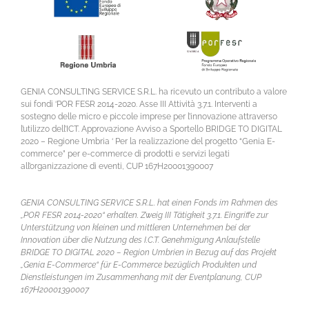
GENIA CONSULTING SERVICE S.R.L. ha ricevuto un contributo a valore
sui fondi ‘POR FESR 2014-2020. Asse III Attività 3.7.1. Interventi a
sostegno delle micro e piccole imprese per l’innovazione attraverso
l’utilizzo dell’ICT. Approvazione Avviso a Sportello BRIDGE TO DIGITAL
2020 – Regione Umbria ‘ Per la realizzazione del progetto “Genia E-
commerce” per e-commerce di prodotti e servizi legati
all’organizzazione di eventi, CUP 167H20001390007
GENIA CONSULTING SERVICE S.R.L. hat einen Fonds im Rahmen des
„POR FESR 2014-2020“ erhalten. Zweig III Tätigkeit 3.7.1. Eingriffe zur
Unterstützung von kleinen und mittleren Unternehmen bei der
Innovation über die Nutzung des I.C.T. Genehmigung Anlaufstelle
BRIDGE TO DIGITAL 2020 – Region Umbrien in Bezug auf das Projekt
„Genia E-Commerce“ für E-Commerce bezüglich Produkten und
Dienstleistungen im Zusammenhang mit der Eventplanung, CUP
167H20001390007