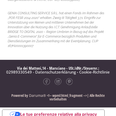
GENIA CONSULTING SERVICE S.R.L. hat einen Fonds im Rahmen des
„POR FESR 2014-2020“ erhalten. Zweig III Tätigkeit 3.7.1. Eingriffe zur
Unterstützung von kleinen und mittleren Unternehmen bei der
Innovation über die Nutzung des I.C.T. Genehmigung Anlaufstelle
BRIDGE TO DIGITAL 2020 – Region Umbrien in Bezug auf das Projekt
„Genia E-Commerce“ für E-Commerce bezüglich Produkten und
Dienstleistungen im Zusammenhang mit der Eventplanung, CUP
167H20001390007
Via dei Mattoni,14 - Marsciano - USt.IdNr./Steuernr.:
02989330549 - Datenschutzerklärung
-
Cookie-Richtlinie
Powered by
Daruma®
<!-- wpml:html_fragment -->| Alle Rechte
vorbehalten
Le tue preferenze relative alla privacy