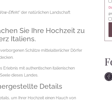
Da
Wow-Effekt“
der natürlichen Landschaft
ge
chen Sie Ihre Hochzeit zu
rz Italiens.
verborgenen Schätze mittelalterlicher Dörfer
F
tdecken.
Erlebnis mit authentischen italienischen
 Seele dieses Landes.
hergestellte Details
Details, um Ihrer Hochzeit einen Hauch von