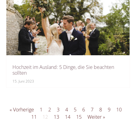
Hochzeit im Ausland: 5 Dinge, die Sie beachten
sollten
15. Juni 2023
« Vorherige
1
2
3
4
5
6
7
8
9
10
11
12
13
14
15
Weiter »