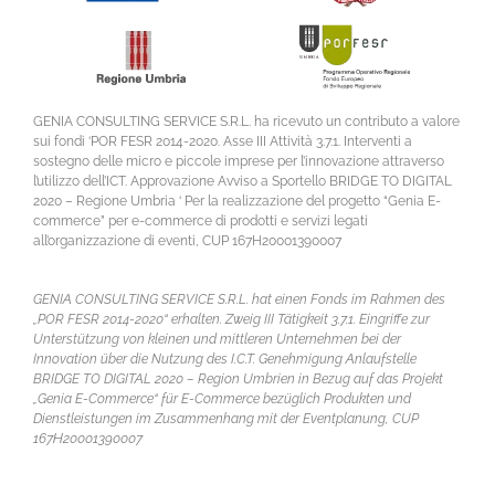
GENIA CONSULTING SERVICE S.R.L. ha ricevuto un contributo a valore
sui fondi ‘POR FESR 2014-2020. Asse III Attività 3.7.1. Interventi a
sostegno delle micro e piccole imprese per l’innovazione attraverso
l’utilizzo dell’ICT. Approvazione Avviso a Sportello BRIDGE TO DIGITAL
2020 – Regione Umbria ‘ Per la realizzazione del progetto “Genia E-
commerce” per e-commerce di prodotti e servizi legati
all’organizzazione di eventi, CUP 167H20001390007
GENIA CONSULTING SERVICE S.R.L. hat einen Fonds im Rahmen des
„POR FESR 2014-2020“ erhalten. Zweig III Tätigkeit 3.7.1. Eingriffe zur
Unterstützung von kleinen und mittleren Unternehmen bei der
Innovation über die Nutzung des I.C.T. Genehmigung Anlaufstelle
BRIDGE TO DIGITAL 2020 – Region Umbrien in Bezug auf das Projekt
„Genia E-Commerce“ für E-Commerce bezüglich Produkten und
Dienstleistungen im Zusammenhang mit der Eventplanung, CUP
167H20001390007