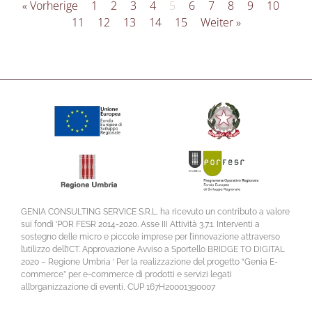
« Vorherige
1
2
3
4
5
6
7
8
9
10
11
12
13
14
15
Weiter »
GENIA CONSULTING SERVICE S.R.L. ha ricevuto un contributo a valore
sui fondi ‘POR FESR 2014-2020. Asse III Attività 3.7.1. Interventi a
sostegno delle micro e piccole imprese per l’innovazione attraverso
l’utilizzo dell’ICT. Approvazione Avviso a Sportello BRIDGE TO DIGITAL
2020 – Regione Umbria ‘ Per la realizzazione del progetto “Genia E-
commerce” per e-commerce di prodotti e servizi legati
all’organizzazione di eventi, CUP 167H20001390007