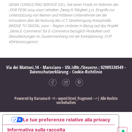
GENIA CONSULTING SERVICE S.R.L. hat einen Fonds im Rahmen des
„POR FESR 2014-2020“ erhalten. Zweig III Tätigkeit 3.7.1. Eingriffe zur
Unterstützung von kleinen und mittleren Unternehmen bei der
Innovation über die Nutzung des I.C.T. Genehmigung Anlaufstelle
BRIDGE TO DIGITAL 2020 – Region Umbrien in Bezug auf das Projekt
„Genia E-Commerce“ für E-Commerce bezüglich Produkten und
Dienstleistungen im Zusammenhang mit der Eventplanung, CUP
167H20001390007
Via dei Mattoni,14 - Marsciano - USt.IdNr./Steuernr.:
02989330549 -
Datenschutzerklärung
-
Cookie-Richtlinie
Powered by
Daruma®
<!-- wpml:html_fragment -->| Alle Rechte
vorbehalten
Le tue preferenze relative alla privacy
Informativa sulla raccolta