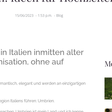
15/06/2023
-
1:53 p.m.
-
Blog
 Italien inmitten alter
isation, ohne auf
M
omantisch, elegant und werden an einzigartigen
ion Italiens führen: Umbrien.
sprechen; Umbrien ist mein Land und ich kenne