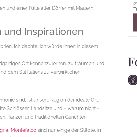
ge
n und einer Fülle alter Dörfer mit Mauern,
n und Inspirationen
Umbrien, ich dachte, ich würde Ihnen in diesem
F
inzigartigen Ort kennenzulernen, zu träumen und
d dem Stil Italiens zu verwirklichen.
onie sind, ist unsere Region der ideale Ort:
alte Schlösser, Landsitze und – warum nicht –
men, Tänzen und traditionellen Gerichten.
gna
,
Montefalco
sind nur einige der Städte, in