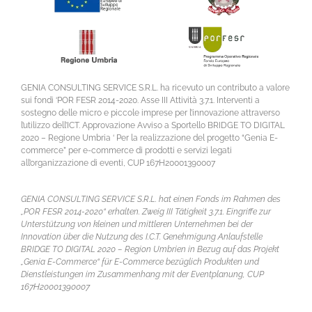
GENIA CONSULTING SERVICE S.R.L. ha ricevuto un contributo a valore
sui fondi ‘POR FESR 2014-2020. Asse III Attività 3.7.1. Interventi a
sostegno delle micro e piccole imprese per l’innovazione attraverso
l’utilizzo dell’ICT. Approvazione Avviso a Sportello BRIDGE TO DIGITAL
2020 – Regione Umbria ‘ Per la realizzazione del progetto “Genia E-
commerce” per e-commerce di prodotti e servizi legati
all’organizzazione di eventi, CUP 167H20001390007
GENIA CONSULTING SERVICE S.R.L. hat einen Fonds im Rahmen des
„POR FESR 2014-2020“ erhalten. Zweig III Tätigkeit 3.7.1. Eingriffe zur
Unterstützung von kleinen und mittleren Unternehmen bei der
Innovation über die Nutzung des I.C.T. Genehmigung Anlaufstelle
BRIDGE TO DIGITAL 2020 – Region Umbrien in Bezug auf das Projekt
„Genia E-Commerce“ für E-Commerce bezüglich Produkten und
Dienstleistungen im Zusammenhang mit der Eventplanung, CUP
167H20001390007