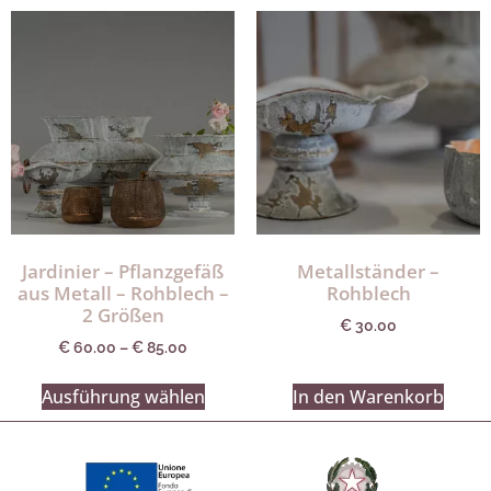
Jardinier – Pflanzgefäß
Metallständer –
aus Metall – Rohblech –
Rohblech
2 Größen
€
30.00
€
60.00
–
€
85.00
Ausführung wählen
In den Warenkorb