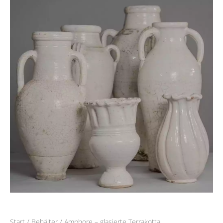
Start
/
Behälter
/ Amphore – glasierte Terrakotta