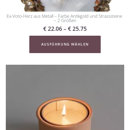
Ex-Voto-Herz aus Metall – Farbe Antikgold und Strasssteine ​​
– 2 Größen
€
22.06
–
€
25.75
AUSFÜHRUNG WÄHLEN