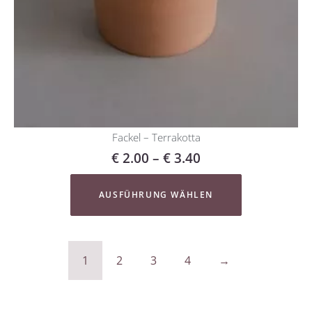
Fackel – Terrakotta
€
2.00
–
€
3.40
AUSFÜHRUNG WÄHLEN
1
2
3
4
→