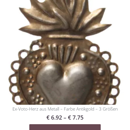
Ex-Voto-Herz aus Metall – Farbe Antikgold – 3 Größen
€
6.92
–
€
7.75