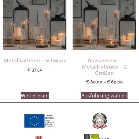
Metallrahmen – Schwarz
Glaslaterne –
Metallrahmen – 2
€
37.50
Größen
€
60.00
–
€
62.00
Weiterlesen
Ausführung wählen