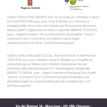
GENIA CONSULTING SERVICE S.R.L. ha ricevuto un contributo a valore
sui fondi ‘POR FESR 2014-2020. Asse III Attività 3.7.1. Interventi a
sostegno delle micro e piccole imprese per l’innovazione attraverso
l’utilizzo dell’ICT. Approvazione Avviso a Sportello BRIDGE TO DIGITAL
2020 – Regione Umbria ‘ Per la realizzazione del progetto “Genia E-
commerce” per e-commerce di prodotti e servizi legati
all’organizzazione di eventi, CUP 167H20001390007
GENIA CONSULTING SERVICE S.R.L. hat einen Fonds im Rahmen des
„POR FESR 2014-2020“ erhalten. Zweig III Tätigkeit 3.7.1. Eingriffe zur
Unterstützung von kleinen und mittleren Unternehmen bei der
Innovation über die Nutzung des I.C.T. Genehmigung Anlaufstelle
BRIDGE TO DIGITAL 2020 – Region Umbrien in Bezug auf das Projekt
„Genia E-Commerce“ für E-Commerce bezüglich Produkten und
Dienstleistungen im Zusammenhang mit der Eventplanung, CUP
167H20001390007
Via dei Mattoni,14 - Marsciano - USt.IdNr./Steuernr.: