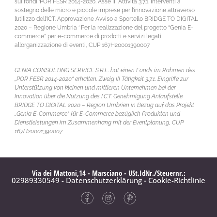
sui fondi ‘POR FESR 2014-2020. Asse III Attività 3.7.1. Interventi a
sostegno delle micro e piccole imprese per l’innovazione attraverso
l’utilizzo dell’ICT. Approvazione Avviso a Sportello BRIDGE TO DIGITAL
2020 – Regione Umbria ‘ Per la realizzazione del progetto “Genia E-
commerce” per e-commerce di prodotti e servizi legati
all’organizzazione di eventi, CUP 167H20001390007
GENIA CONSULTING SERVICE S.R.L. hat einen Fonds im Rahmen des
„POR FESR 2014-2020“ erhalten. Zweig III Tätigkeit 3.7.1. Eingriffe zur
Unterstützung von kleinen und mittleren Unternehmen bei der
Innovation über die Nutzung des I.C.T. Genehmigung Anlaufstelle
BRIDGE TO DIGITAL 2020 – Region Umbrien in Bezug auf das Projekt
„Genia E-Commerce“ für E-Commerce bezüglich Produkten und
Dienstleistungen im Zusammenhang mit der Eventplanung, CUP
167H20001390007
Via dei Mattoni,14 - Marsciano - USt.IdNr./Steuernr.:
02989330549 - Datenschutzerklärung
-
Cookie-Richtlinie