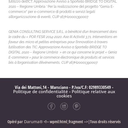
l’utilizzo dell’ICT. Approvazione Avviso a Sportello BRIDGE TO DIGITAL
2020 – Regione Umbria ‘ Per la realizzazione del progetto “Genia E-
commerce” per e-commerce di prodotti e servizi legati
all’organizzazione di eventi, CUP 167H20001390007
GENIA CONSULTING SERVICE S.R.L. a bénéficié d’un financement dans
le cadre du « POR FESR 2014-2020. Axe III Activité 3.7.1. Interventions en
faveur des micro et petites entreprises pour l’innovation à travers
l’utilisation des TIC. Approvazione Avviso a Sportello BRIDGE TO
DIGITAL 2020 – Regione Umbria » en ce qui concerne le projet « Genia
E-commerce » pour le commerce électronique de produits et services
liés à l’organisation d’événements, CUP 167H20001390007.
Via dei Mattoni,14 - Marsciano - P.Iva/C.F: 02989330549 -
Politique de confidentialité
-
Politique relative aux
cookies
Opéré par
Daruma®
<!-- wpml:html_fragment -->|Tous droits réservés