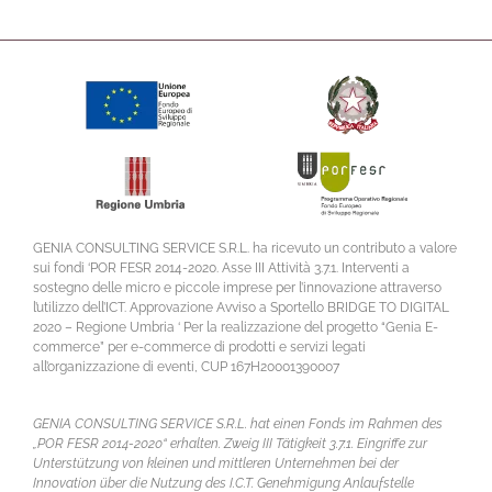
GENIA CONSULTING SERVICE S.R.L. ha ricevuto un contributo a valore
sui fondi ‘POR FESR 2014-2020. Asse III Attività 3.7.1. Interventi a
sostegno delle micro e piccole imprese per l’innovazione attraverso
l’utilizzo dell’ICT. Approvazione Avviso a Sportello BRIDGE TO DIGITAL
2020 – Regione Umbria ‘ Per la realizzazione del progetto “Genia E-
commerce” per e-commerce di prodotti e servizi legati
all’organizzazione di eventi, CUP 167H20001390007
GENIA CONSULTING SERVICE S.R.L. hat einen Fonds im Rahmen des
„POR FESR 2014-2020“ erhalten. Zweig III Tätigkeit 3.7.1. Eingriffe zur
Unterstützung von kleinen und mittleren Unternehmen bei der
Innovation über die Nutzung des I.C.T. Genehmigung Anlaufstelle