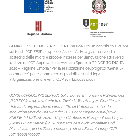
GENIA CONSULTING SERVICE S.R.L. ha ricevuto un contributo a valore
sui fondi ‘POR FESR 2014-2020. Asse III Attività 3.7.1. Interventi a
sostegno delle micro e piccole imprese per l’innovazione attraverso
l’utilizzo dell’ICT. Approvazione Avviso a Sportello BRIDGE TO DIGITAL
2020 – Regione Umbria ‘ Per la realizzazione del progetto “Genia E-
commerce” per e-commerce di prodotti e servizi legati
all’organizzazione di eventi, CUP 167H20001390007
GENIA CONSULTING SERVICE S.R.L. hat einen Fonds im Rahmen des
„POR FESR 2014-2020“ erhalten. Zweig III Tätigkeit 3.7.1. Eingriffe zur
Unterstützung von kleinen und mittleren Unternehmen bei der
Innovation über die Nutzung des I.C.T. Genehmigung Anlaufstelle
BRIDGE TO DIGITAL 2020 – Region Umbrien in Bezug auf das Projekt
„Genia E-Commerce“ für E-Commerce bezüglich Produkten und
Dienstleistungen im Zusammenhang mit der Eventplanung, CUP
167H20001390007