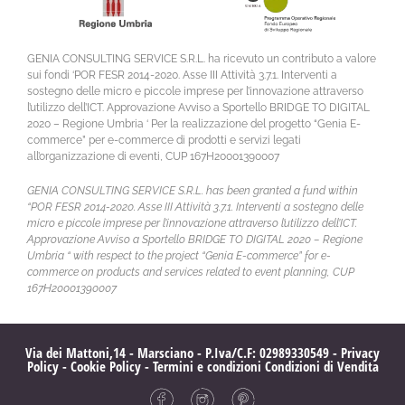
GENIA CONSULTING SERVICE S.R.L. ha ricevuto un contributo a valore
sui fondi ‘POR FESR 2014-2020. Asse III Attività 3.7.1. Interventi a
sostegno delle micro e piccole imprese per l’innovazione attraverso
l’utilizzo dell’ICT. Approvazione Avviso a Sportello BRIDGE TO DIGITAL
2020 – Regione Umbria ‘ Per la realizzazione del progetto “Genia E-
commerce” per e-commerce di prodotti e servizi legati
all’organizzazione di eventi, CUP 167H20001390007
GENIA CONSULTING SERVICE S.R.L. has been granted a fund within
“POR FESR 2014-2020. Asse III Attività 3.7.1. Interventi a sostegno delle
micro e piccole imprese per l’innovazione attraverso l’utilizzo dell’ICT.
Approvazione Avviso a Sportello BRIDGE TO DIGITAL 2020 – Regione
Umbria “ with respect to the project “Genia E-commerce” for e-
commerce on products and services related to event planning, CUP
167H20001390007
Via dei Mattoni,14 - Marsciano - P.Iva/C.F: 02989330549 -
Privacy
Policy
-
Cookie Policy
-
Termini e condizioni
Condizioni di Vendita