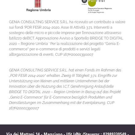
GENIA CONSULTING SERVICE S.R.L. ha ricevuto un contributo a valore
sui fondi ‘POR FESR 2014-2020. Asse III Attività 3.7.1. Interventi a
sostegno delle micro e piccole imprese per l’innovazione attraverso
l’utilizzo dell’ICT. Approvazione Avviso a Sportello BRIDGE TO DIGITAL
2020 – Regione Umbria ‘ Per la realizzazione del progetto “Genia E-
commerce” per e-commerce di prodotti e servizi legati
all’organizzazione di eventi, CUP 167H20001390007
GENIA CONSULTING SERVICE S.R.L. hat einen Fonds im Rahmen des
„POR FESR 2014-2020“ erhalten. Zweig III Tätigkeit 3.7.1. Eingriffe zur
Unterstützung von kleinen und mittleren Unternehmen bei der
Innovation über die Nutzung des I.C.T. Genehmigung Anlaufstelle
BRIDGE TO DIGITAL 2020 – Region Umbrien in Bezug auf das Projekt
„Genia E-Commerce“ für E-Commerce bezüglich Produkten und
Dienstleistungen im Zusammenhang mit der Eventplanung, CUP
167H20001390007
Via dei Mattoni,14 - Marsciano - USt.IdNr./Steuernr.:
02989330549 -