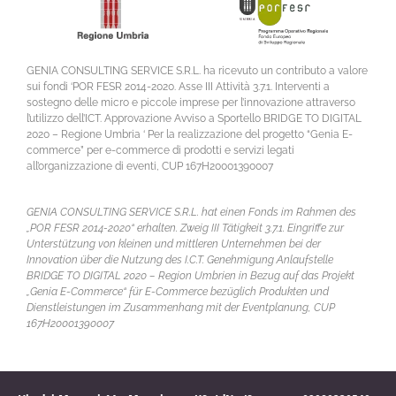
GENIA CONSULTING SERVICE S.R.L. ha ricevuto un contributo a valore
sui fondi ‘POR FESR 2014-2020. Asse III Attività 3.7.1. Interventi a
sostegno delle micro e piccole imprese per l’innovazione attraverso
l’utilizzo dell’ICT. Approvazione Avviso a Sportello BRIDGE TO DIGITAL
2020 – Regione Umbria ‘ Per la realizzazione del progetto “Genia E-
commerce” per e-commerce di prodotti e servizi legati
all’organizzazione di eventi, CUP 167H20001390007
GENIA CONSULTING SERVICE S.R.L. hat einen Fonds im Rahmen des
„POR FESR 2014-2020“ erhalten. Zweig III Tätigkeit 3.7.1. Eingriffe zur
Unterstützung von kleinen und mittleren Unternehmen bei der
Innovation über die Nutzung des I.C.T. Genehmigung Anlaufstelle
BRIDGE TO DIGITAL 2020 – Region Umbrien in Bezug auf das Projekt
„Genia E-Commerce“ für E-Commerce bezüglich Produkten und
Dienstleistungen im Zusammenhang mit der Eventplanung, CUP
167H20001390007