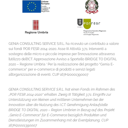
GENIA CONSULTING SERVICE S.R.L. ha ricevuto un contributo a valore
sui fondi ‘POR FESR 2014-2020. Asse III Attività 3.7.1. Interventi a
sostegno delle micro e piccole imprese per l’innovazione attraverso
l’utilizzo dell’ICT. Approvazione Avviso a Sportello BRIDGE TO DIGITAL
2020 – Regione Umbria ‘ Per la realizzazione del progetto “Genia E-
commerce” per e-commerce di prodotti e servizi legati
all’organizzazione di eventi, CUP 167H20001390007
GENIA CONSULTING SERVICE S.R.L. hat einen Fonds im Rahmen des
„POR FESR 2014-2020“ erhalten. Zweig III Tätigkeit 3.7.1. Eingriffe zur
Unterstützung von kleinen und mittleren Unternehmen bei der
Innovation über die Nutzung des I.C.T. Genehmigung Anlaufstelle
BRIDGE TO DIGITAL 2020 – Region Umbrien in Bezug auf das Projekt
„Genia E-Commerce“ für E-Commerce bezüglich Produkten und
Dienstleistungen im Zusammenhang mit der Eventplanung, CUP
167H20001390007