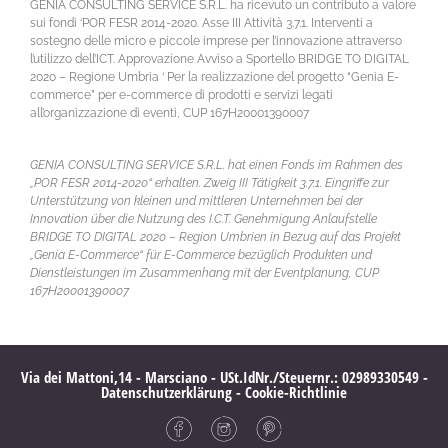
GENIA CONSULTING SERVICE S.R.L. ha ricevuto un contributo a valore
sui fondi ‘POR FESR 2014-2020. Asse III Attività 3.7.1. Interventi a
sostegno delle micro e piccole imprese per l’innovazione attraverso
l’utilizzo dell’ICT. Approvazione Avviso a Sportello BRIDGE TO DIGITAL
2020 – Regione Umbria ‘ Per la realizzazione del progetto “Genia E-
commerce” per e-commerce di prodotti e servizi legati
all’organizzazione di eventi, CUP 167H20001390007
GENIA CONSULTING SERVICE S.R.L. hat einen Fonds im Rahmen des
„POR FESR 2014-2020“ erhalten. Zweig III Tätigkeit 3.7.1. Eingriffe zur
Unterstützung von kleinen und mittleren Unternehmen bei der
Innovation über die Nutzung des I.C.T. Genehmigung Anlaufstelle
BRIDGE TO DIGITAL 2020 – Region Umbrien in Bezug auf das Projekt
„Genia E-Commerce“ für E-Commerce bezüglich Produkten und
Dienstleistungen im Zusammenhang mit der Eventplanung, CUP
167H20001390007
Via dei Mattoni,14 - Marsciano - USt.IdNr./Steuernr.:
02989330549 -
Datenschutzerklärung
-
Cookie-Richtlinie