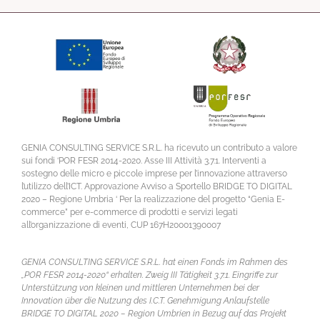
GENIA CONSULTING SERVICE S.R.L. ha ricevuto un contributo a valore
sui fondi ‘POR FESR 2014-2020. Asse III Attività 3.7.1. Interventi a
sostegno delle micro e piccole imprese per l’innovazione attraverso
l’utilizzo dell’ICT. Approvazione Avviso a Sportello BRIDGE TO DIGITAL
2020 – Regione Umbria ‘ Per la realizzazione del progetto “Genia E-
commerce” per e-commerce di prodotti e servizi legati
all’organizzazione di eventi, CUP 167H20001390007
GENIA CONSULTING SERVICE S.R.L. hat einen Fonds im Rahmen des
„POR FESR 2014-2020“ erhalten. Zweig III Tätigkeit 3.7.1. Eingriffe zur
Unterstützung von kleinen und mittleren Unternehmen bei der
Innovation über die Nutzung des I.C.T. Genehmigung Anlaufstelle
BRIDGE TO DIGITAL 2020 – Region Umbrien in Bezug auf das Projekt