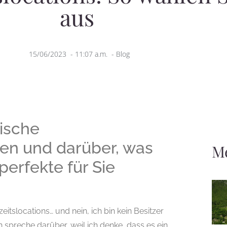
aus
15/06/2023
-
11:07 a.m.
-
Blog
nische
en und darüber, was
M
erfekte für Sie
itslocations… und nein, ich bin kein Besitzer
h spreche darüber, weil ich denke, dass es ein