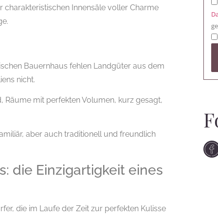
ner charakteristischen Innensäle voller Charme
Da
ge.
ge
ischen Bauernhaus fehlen Landgüter aus dem
iens nicht.
d, Räume mit perfekten Volumen, kurz gesagt,
F
familiär, aber auch traditionell und freundlich
: die Einzigartigkeit eines
fer, die im Laufe der Zeit zur perfekten Kulisse