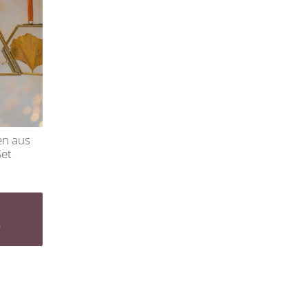
en aus
Set
B