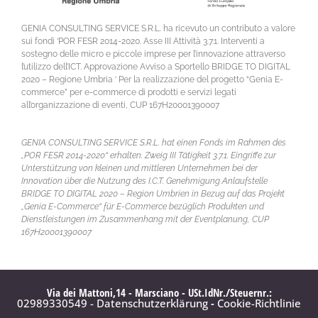
GENIA CONSULTING SERVICE S.R.L. ha ricevuto un contributo a valore
sui fondi ‘POR FESR 2014-2020. Asse III Attività 3.7.1. Interventi a
sostegno delle micro e piccole imprese per l’innovazione attraverso
l’utilizzo dell’ICT. Approvazione Avviso a Sportello BRIDGE TO DIGITAL
2020 – Regione Umbria ‘ Per la realizzazione del progetto “Genia E-
commerce” per e-commerce di prodotti e servizi legati
all’organizzazione di eventi, CUP 167H20001390007
GENIA CONSULTING SERVICE S.R.L. hat einen Fonds im Rahmen des
„POR FESR 2014-2020“ erhalten. Zweig III Tätigkeit 3.7.1. Eingriffe zur
Unterstützung von kleinen und mittleren Unternehmen bei der
Innovation über die Nutzung des I.C.T. Genehmigung Anlaufstelle
BRIDGE TO DIGITAL 2020 – Region Umbrien in Bezug auf das Projekt
„Genia E-Commerce“ für E-Commerce bezüglich Produkten und
Dienstleistungen im Zusammenhang mit der Eventplanung, CUP
167H20001390007
Via dei Mattoni,14 - Marsciano - USt.IdNr./Steuernr.:
02989330549 - Datenschutzerklärung
-
Cookie-Richtlinie