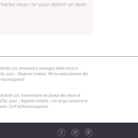
tactez-nous< /a> pour obtenir un devis
vità 3.7.1. Interventi a sostegno delle micro e
ITAL 2020 – Regione Umbria ‘ Per la realizzazione del
67H20001390007
ivité 3.7.1. Interventions en faveur des micro et
DIGITAL 2020 – Regione Umbria » en ce qui concerne le
nements, CUP 167H20001390007.