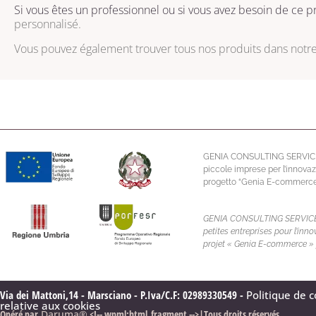
Si vous êtes un professionnel ou si vous avez besoin de ce pr
personnalisé.
Vous pouvez également trouver tous nos produits dans notr
GENIA CONSULTING SERVICE S.R.
piccole imprese per l’innovaz
progetto “Genia E-commerce” 
GENIA CONSULTING SERVICE S.R.
petites entreprises pour l’in
projet « Genia E-commerce » 
Via dei Mattoni,14 - Marsciano - P.Iva/C.F: 02989330549 -
Politique de c
relative aux cookies
Opéré par
Daruma®
<!-- wpml:html_fragment -->|Tous droits réservés