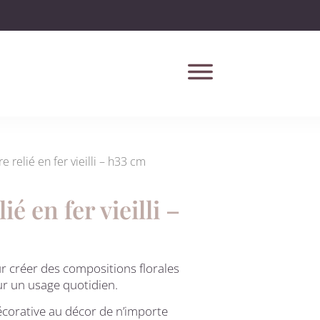
e relié en fer vieilli – h33 cm
ié en fer vieilli –
r créer des compositions florales
ur un usage quotidien.
écorative au décor de n’importe