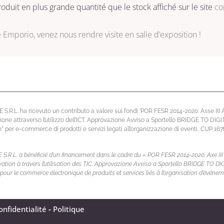
oduit en plus grande quantité que le stock affiché sur le site
con
e
Emporio, venez nous rendre visite en salle d’exposition !
L. ha ricevuto un contributo a valore sui fondi ‘POR FESR 2014-2020. Asse III Atti
ione attraverso l’utilizzo dell’ICT. Approvazione Avviso a Sportello BRIDGE TO DIG
per e-commerce di prodotti e servizi legati all’organizzazione di eventi, CUP 1
L. a bénéficié d’un financement dans le cadre du « POR FESR 2014-2020. Axe III Act
novation à travers l’utilisation des TIC. Approvazione Avviso a Sportello BRIDGE TO 
pour le commerce électronique de produits et services liés à l’organisation d’évé
onfidentialité
-
Politique