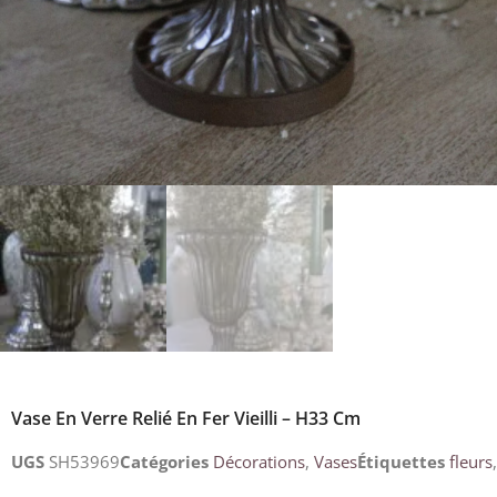
Vase En Verre Relié En Fer Vieilli – H33 Cm
UGS
SH53969
Catégories
Décorations
,
Vases
Étiquettes
fleurs