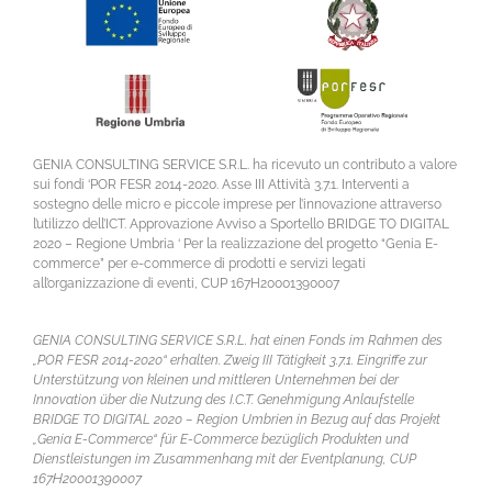
GENIA CONSULTING SERVICE S.R.L. ha ricevuto un contributo a valore
sui fondi ‘POR FESR 2014-2020. Asse III Attività 3.7.1. Interventi a
sostegno delle micro e piccole imprese per l’innovazione attraverso
l’utilizzo dell’ICT. Approvazione Avviso a Sportello BRIDGE TO DIGITAL
2020 – Regione Umbria ‘ Per la realizzazione del progetto “Genia E-
commerce” per e-commerce di prodotti e servizi legati
all’organizzazione di eventi, CUP 167H20001390007
GENIA CONSULTING SERVICE S.R.L. hat einen Fonds im Rahmen des
„POR FESR 2014-2020“ erhalten. Zweig III Tätigkeit 3.7.1. Eingriffe zur
Unterstützung von kleinen und mittleren Unternehmen bei der
Innovation über die Nutzung des I.C.T. Genehmigung Anlaufstelle
BRIDGE TO DIGITAL 2020 – Region Umbrien in Bezug auf das Projekt
„Genia E-Commerce“ für E-Commerce bezüglich Produkten und
Dienstleistungen im Zusammenhang mit der Eventplanung, CUP
167H20001390007