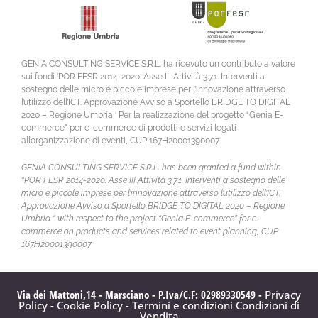
GENIA CONSULTING SERVICE S.R.L. ha ricevuto un contributo a valore
sui fondi ‘POR FESR 2014-2020. Asse III Attività 3.7.1. Interventi a
sostegno delle micro e piccole imprese per l’innovazione attraverso
l’utilizzo dell’ICT. Approvazione Avviso a Sportello BRIDGE TO DIGITAL
2020 – Regione Umbria ‘ Per la realizzazione del progetto “Genia E-
commerce” per e-commerce di prodotti e servizi legati
all’organizzazione di eventi, CUP 167H20001390007
GENIA CONSULTING SERVICE S.R.L. has been granted a fund within
“POR FESR 2014-2020. Asse III Attività 3.7.1. Interventi a sostegno delle
micro e piccole imprese per l’innovazione attraverso l’utilizzo dell’ICT.
Approvazione Avviso a Sportello BRIDGE TO DIGITAL 2020 – Regione
Umbria “ with respect to the project “Genia E-commerce” for e-
commerce on products and services related to event planning, CUP
167H20001390007
Via dei Mattoni,14 - Marsciano - P.Iva/C.F: 02989330549 -
Privacy
Policy
-
Cookie Policy
-
Termini e condizioni
Condizioni di
Vendita