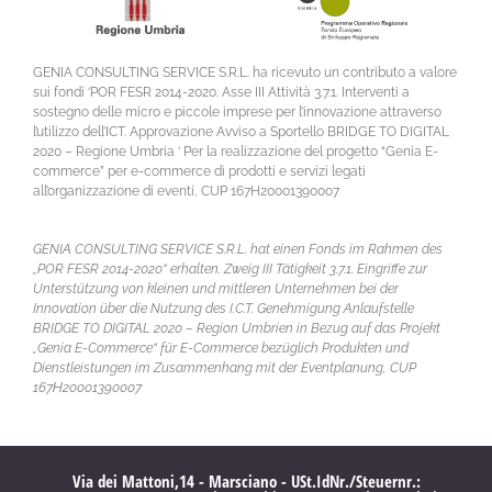
GENIA CONSULTING SERVICE S.R.L. ha ricevuto un contributo a valore
sui fondi ‘POR FESR 2014-2020. Asse III Attività 3.7.1. Interventi a
sostegno delle micro e piccole imprese per l’innovazione attraverso
l’utilizzo dell’ICT. Approvazione Avviso a Sportello BRIDGE TO DIGITAL
2020 – Regione Umbria ‘ Per la realizzazione del progetto “Genia E-
commerce” per e-commerce di prodotti e servizi legati
all’organizzazione di eventi, CUP 167H20001390007
GENIA CONSULTING SERVICE S.R.L. hat einen Fonds im Rahmen des
„POR FESR 2014-2020“ erhalten. Zweig III Tätigkeit 3.7.1. Eingriffe zur
Unterstützung von kleinen und mittleren Unternehmen bei der
Innovation über die Nutzung des I.C.T. Genehmigung Anlaufstelle
BRIDGE TO DIGITAL 2020 – Region Umbrien in Bezug auf das Projekt
„Genia E-Commerce“ für E-Commerce bezüglich Produkten und
Dienstleistungen im Zusammenhang mit der Eventplanung, CUP
167H20001390007
Via dei Mattoni,14 - Marsciano - USt.IdNr./Steuernr.: