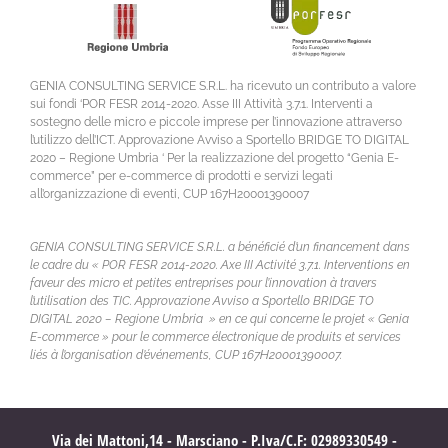
GENIA CONSULTING SERVICE S.R.L. ha ricevuto un contributo a valore
sui fondi ‘POR FESR 2014-2020. Asse III Attività 3.7.1. Interventi a
sostegno delle micro e piccole imprese per l’innovazione attraverso
l’utilizzo dell’ICT. Approvazione Avviso a Sportello BRIDGE TO DIGITAL
2020 – Regione Umbria ‘ Per la realizzazione del progetto “Genia E-
commerce” per e-commerce di prodotti e servizi legati
all’organizzazione di eventi, CUP 167H20001390007
GENIA CONSULTING SERVICE S.R.L. a bénéficié d’un financement dans
le cadre du « POR FESR 2014-2020. Axe III Activité 3.7.1. Interventions en
faveur des micro et petites entreprises pour l’innovation à travers
l’utilisation des TIC. Approvazione Avviso a Sportello BRIDGE TO
DIGITAL 2020 – Regione Umbria » en ce qui concerne le projet « Genia
E-commerce » pour le commerce électronique de produits et services
liés à l’organisation d’événements, CUP 167H20001390007.
Via dei Mattoni,14 - Marsciano - P.Iva/C.F: 02989330549 -