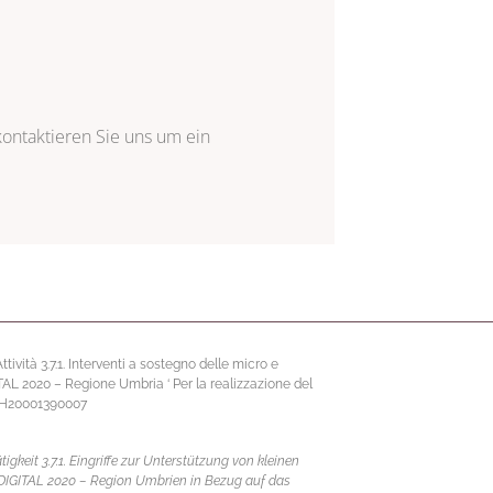
kontaktieren Sie uns
um ein
vità 3.7.1. Interventi a sostegno delle micro e
ITAL 2020 – Regione Umbria ‘ Per la realizzazione del
67H20001390007
eit 3.7.1. Eingriffe zur Unterstützung von kleinen
 DIGITAL 2020 – Region Umbrien in Bezug auf das