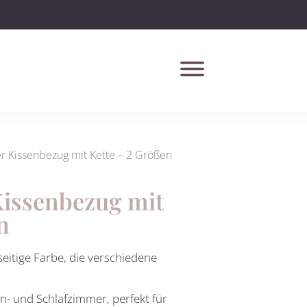
r Kissenbezug mit Kette – 2 Größen
issenbezug mit
n
seitige Farbe, die verschiedene
n- und Schlafzimmer, perfekt für