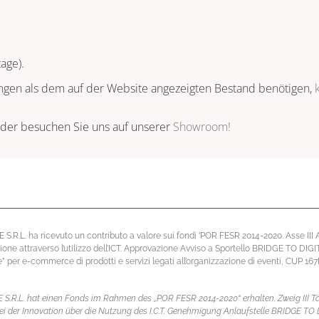
age).
engen als dem auf der Website angezeigten Bestand benötigen,
, oder besuchen Sie uns auf unserer
Showroom!
L. ha ricevuto un contributo a valore sui fondi ‘POR FESR 2014-2020. Asse III Atti
ione attraverso l’utilizzo dell’ICT. Approvazione Avviso a Sportello BRIDGE TO DIG
per e-commerce di prodotti e servizi legati all’organizzazione di eventi, CUP 1
.L. hat einen Fonds im Rahmen des „POR FESR 2014-2020“ erhalten. Zweig III Tätigk
i der Innovation über die Nutzung des I.C.T. Genehmigung Anlaufstelle BRIDGE TO