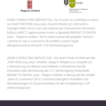
GENIA CONSULTING SERVICE S.R.L. ha ricevuto un contributo a valore
sui fondi ‘POR FESR 2014-2020. Asse III Attività 3.7.1. Interventi a
sostegno delle micro e piccole imprese per l’innovazione attraverso
l’utilizzo dell’ICT. Approvazione Avviso a Sportello BRIDGE TO DIGITAL
2020 – Regione Umbria ‘ Per la realizzazione del progetto “Genia E-
commerce” per e-commerce di prodotti e servizi legati
all’organizzazione di eventi, CUP 167H20001390007
GENIA CONSULTING SERVICE S.R.L. hat einen Fonds im Rahmen des
„POR FESR 2014-2020“ erhalten. Zweig III Tätigkeit 3.7.1. Eingriffe zur
Unterstützung von kleinen und mittleren Unternehmen bei der
Innovation über die Nutzung des I.C.T. Genehmigung Anlaufstelle
BRIDGE TO DIGITAL 2020 – Region Umbrien in Bezug auf das Projekt
„Genia E-Commerce“ für E-Commerce bezüglich Produkten und
Dienstleistungen im Zusammenhang mit der Eventplanung, CUP
167H20001390007