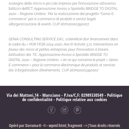
sostegno delle micro e piccole imprese per l’innovazione attraverso
l’utilizzo dell’ICT. Approvazione Avviso a Sportello BRIDGE TO DIGITAL
2020 – Regione Umbria ‘ Per la realizzazione del progetto “Genia E-
commerce” per e-commerce di prodotti e servizi legati
all’organizzazione di eventi, CUP 167H20001390007
GENIA CONSULTING SERVICE S.R.L. a bénéficié d’un financement dans
le cadre du « POR FESR 2014-2020. Axe III Activité 3.7.1. Interventions en
faveur des micro et petites entreprises pour l’innovation à travers
l’utilisation des TIC. Approvazione Avviso a Sportello BRIDGE TO
DIGITAL 2020 – Regione Umbria » en ce qui concerne le projet « Genia
E-commerce » pour le commerce électronique de produits et services
liés à l’organisation d’événements, CUP 167H20001390007.
Via dei Mattoni,14 - Marsciano - P.Iva/C.F: 02989330549 -
Politique
de confidentialité
-
Politique relative aux cookies
Opéré par
Daruma®
<!-- wpml:html_fragment -->|Tous droits réservés