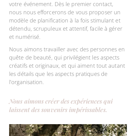
votre événement. Dès le premier contact,
nous nous efforcerons de vous proposer un
modèle de planification à la fois stimulant et
détendu, scrupuleux et attentif, facile à gérer
et numérisé.
Nous aimons travailler avec des personnes en
quête de beauté, qui privilégient les aspects
créatifs et originaux, et qui aiment tout autant
les détails que les aspects pratiques de
l’organisation.
Nous aimons créer des expériences qui
laissent des souvenirs impérissables.