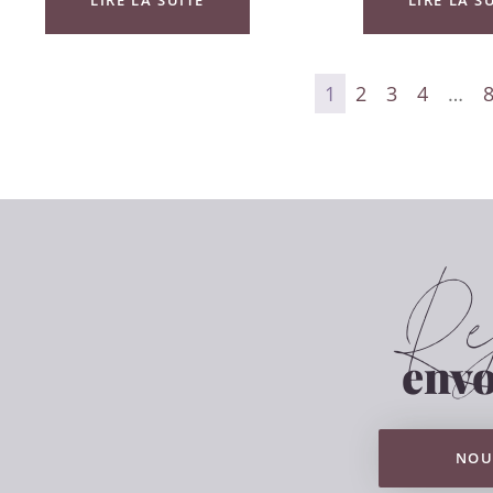
1
2
3
4
…
Rej
envo
NOU