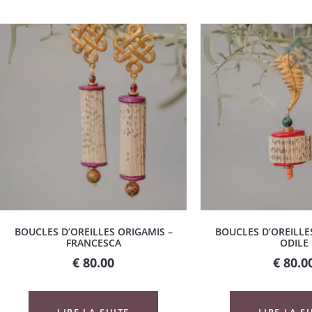
BOUCLES D’OREILLES ORIGAMIS –
BOUCLES D’OREILLE
FRANCESCA
ODILE
€
80.00
€
80.0
LIRE LA SUITE
LIRE LA S