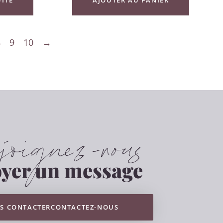
8
9
10
→
oignez-nous
yer un message
S CONTACTERCONTACTEZ-NOUS