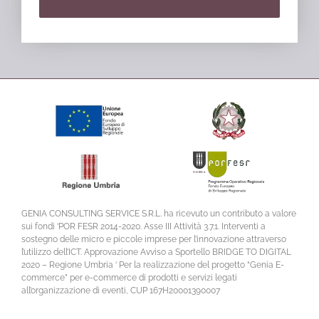
GENIA CONSULTING SERVICE S.R.L. ha ricevuto un contributo a valore
sui fondi ‘POR FESR 2014-2020. Asse III Attività 3.7.1. Interventi a
sostegno delle micro e piccole imprese per l’innovazione attraverso
l’utilizzo dell’ICT. Approvazione Avviso a Sportello BRIDGE TO DIGITAL
2020 – Regione Umbria ‘ Per la realizzazione del progetto “Genia E-
commerce” per e-commerce di prodotti e servizi legati
all’organizzazione di eventi, CUP 167H20001390007