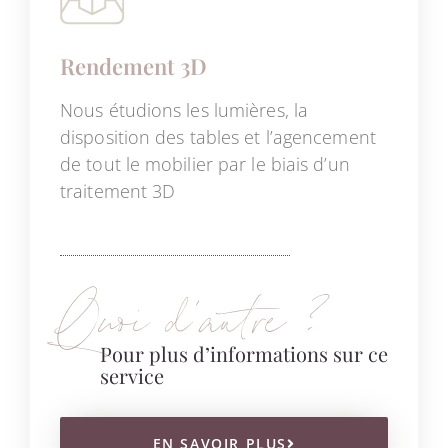
Rendement 3D
Nous étudions les lumières, la
disposition des tables et l’agencement
de tout le mobilier par le biais d’un
traitement 3D
Quoi d’autre ?
Pour plus d’informations sur ce
service
EN SAVOIR PLUS