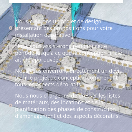
Nous créerons un projet de design
présentant des propositions pour votre
installation décorative ;
Nous vous assisterons pendant cette
période jusqu'à ce que la conception finale
ait été approuvée ;
Nous vous enverrons directement un devis
pour le projet de conception comprenant
tous les aspects décoratifs ;
Nous nous chargeons de dresser les listes
de matériaux, des locations et de la
planification des phases de construction
d'aménagement et des aspects décoratifs.