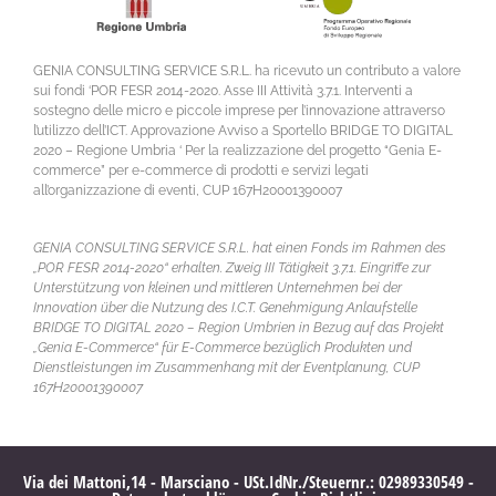
GENIA CONSULTING SERVICE S.R.L. ha ricevuto un contributo a valore
sui fondi ‘POR FESR 2014-2020. Asse III Attività 3.7.1. Interventi a
sostegno delle micro e piccole imprese per l’innovazione attraverso
l’utilizzo dell’ICT. Approvazione Avviso a Sportello BRIDGE TO DIGITAL
2020 – Regione Umbria ‘ Per la realizzazione del progetto “Genia E-
commerce” per e-commerce di prodotti e servizi legati
all’organizzazione di eventi, CUP 167H20001390007
GENIA CONSULTING SERVICE S.R.L. hat einen Fonds im Rahmen des
„POR FESR 2014-2020“ erhalten. Zweig III Tätigkeit 3.7.1. Eingriffe zur
Unterstützung von kleinen und mittleren Unternehmen bei der
Innovation über die Nutzung des I.C.T. Genehmigung Anlaufstelle
BRIDGE TO DIGITAL 2020 – Region Umbrien in Bezug auf das Projekt
„Genia E-Commerce“ für E-Commerce bezüglich Produkten und
Dienstleistungen im Zusammenhang mit der Eventplanung, CUP
167H20001390007
Via dei Mattoni,14 - Marsciano - USt.IdNr./Steuernr.:
02989330549 -