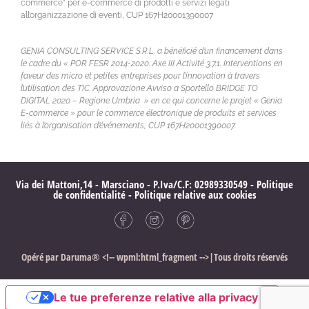
commerce” per e-commerce di prodotti e servizi legati
all’organizzazione di eventi, CUP 167H20001390007
GENIA CONSULTING SERVICE S.R.L. a bénéficié d’un financement dans
le cadre du « POR FESR 2014-2020. Axe III Activité 3.7.1. Interventions en
faveur des micro et petites entreprises pour l’innovation à travers
l’utilisation des TIC. Approvazione Avviso a Sportello BRIDGE TO
DIGITAL 2020 – Regione Umbria » en ce qui concerne le projet « Genia
E-commerce » pour le commerce électronique de produits et services
liés à l’organisation d’événements, CUP 167H20001390007.
Via dei Mattoni,14 - Marsciano - P.Iva/C.F: 02989330549 -
Politique
de confidentialité
-
Politique relative aux cookies
Opéré par
Daruma®
<!-- wpml:html_fragment -->|Tous droits réservés
Le tue preferenze relative alla privacy