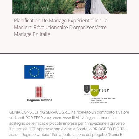
Planification De Mariage Expérientielle : La
Manière Révolutionnaire D’organiser Votre
Mariage En Italie
GENIA CONSULTING SERVICE S.R.L. ha ricevuto un contributo a valore
sui fondi ‘POR FESR 2014-2020. Asse III Attività 3.7.1. Interventi a
sostegno delle micro e piccole imprese per l’innovazione attraverso
l’utilizzo dell’ICT. Approvazione Avviso a Sportello BRIDGE TO DIGITAL
2020 – Regione Umbria ‘ Per la realizzazione del progetto “Genia E-