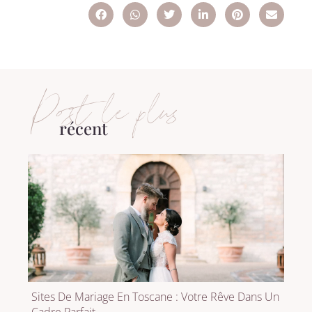
Post le plus
récent
Sites De Mariage En Toscane : Votre Rêve Dans Un
Cadre Parfait