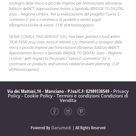
sostegno delle micro e piccole imprese per l’innovazione attraverso
l’utilizzo dell’ICT. Approvazione Avviso a Sportello BRIDGE TO DIGITAL
2020 – Regione Umbria ‘ Per la realizzazione del progetto “Genia E-
commerce” per e-commerce di prodotti e servizi legati
all’organizzazione di eventi, CUP 167H20001390007
GENIA CONSULTING SERVICE S.R.L. has been granted a fund within
“POR FESR 2014-2020. Asse III Attività 3.7.1. Interventi a sostegno delle
micro e piccole imprese per l’innovazione attraverso l’utilizzo dell’ICT.
Approvazione Avviso a Sportello BRIDGE TO DIGITAL 2020 – Regione
Umbria “ with respect to the project “Genia E-commerce” for e-
commerce on products and services related to event planning, CUP
167H20001390007
Via dei Mattoni,14 - Marsciano - P.Iva/C.F: 02989330549 -
Privacy
Policy
-
Cookie Policy
-
Termini e condizioni
Condizioni di
Vendita
Powered By
Daruma®
| All Rights Reserved