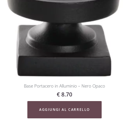
Base Portacero in Alluminio – Nero Opaco
€
8.70
AGGIUNGI AL CARRELLO