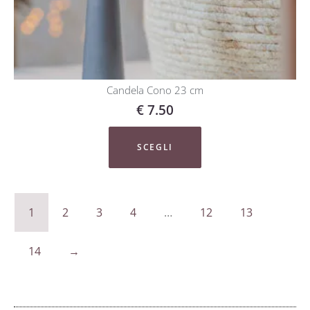
Candela Cono 23 cm
€
7.50
SCEGLI
1
2
3
4
…
12
13
14
→