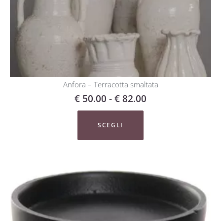
Anfora – Terracotta smaltata
€
50.00
-
€
82.00
SCEGLI