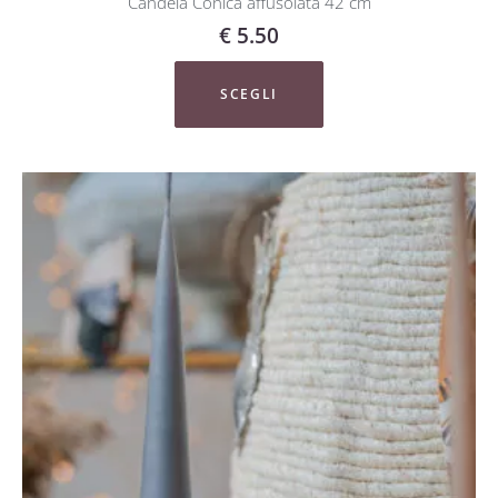
Candela Conica affusolata 42 cm
€
5.50
SCEGLI