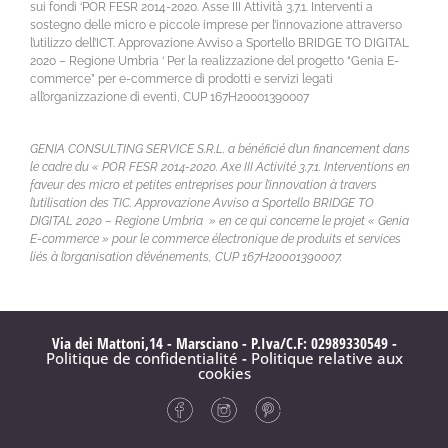
sui fondi ‘POR FESR 2014-2020. Asse III Attività 3.7.1. Interventi a
sostegno delle micro e piccole imprese per l’innovazione attraverso
l’utilizzo dell’ICT. Approvazione Avviso a Sportello BRIDGE TO DIGITAL
2020 – Regione Umbria ‘ Per la realizzazione del progetto “Genia E-
commerce” per e-commerce di prodotti e servizi legati
all’organizzazione di eventi, CUP 167H20001390007
GENIA CONSULTING SERVICE S.R.L. a bénéficié d’un financement dans
le cadre du « POR FESR 2014-2020. Axe III Activité 3.7.1. Interventions en
faveur des micro et petites entreprises pour l’innovation à travers
l’utilisation des TIC. Approvazione Avviso a Sportello BRIDGE TO
DIGITAL 2020 – Regione Umbria » en ce qui concerne le projet « Genia
E-commerce » pour le commerce électronique de produits et services
liés à l’organisation d’événements, CUP 167H20001390007.
Via dei Mattoni,14 - Marsciano - P.Iva/C.F: 02989330549 -
Politique de confidentialité
-
Politique relative aux
cookies