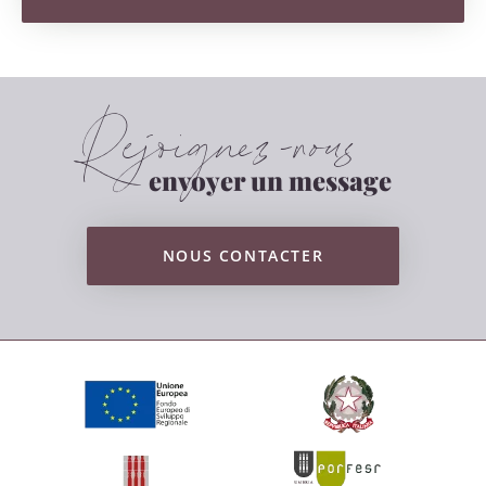
Rejoignez-nous
envoyer un message
NOUS CONTACTER