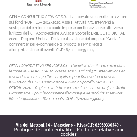
GENIA CONSULTING SERVICE S.R.L. ha ricevuto un contributo a valore
sui fondi ‘POR FESR 2014-2020. Asse III Attività 3.7.1. Interventi a
sostegno delle micro e piccole imprese per l’innovazione attraverso
l’utilizzo dell’ICT. Approvazione Avviso a Sportello BRIDGE TO DIGITAL
2020 – Regione Umbria ‘ Per la realizzazione del progetto “Genia E-
commerce” per e-commerce di prodotti e servizi legati
all’organizzazione di eventi, CUP 167H20001390007
GENIA CONSULTING SERVICE S.R.L. a bénéficié d’un financement dans
le cadre du « POR FESR 2014-2020. Axe III Activité 3.7.1. Interventions en
faveur des micro et petites entreprises pour l’innovation à travers
l’utilisation des TIC. Approvazione Avviso a Sportello BRIDGE TO
DIGITAL 2020 – Regione Umbria » en ce qui concerne le projet « Genia
E-commerce » pour le commerce électronique de produits et services
liés à l’organisation d’événements, CUP 167H20001390007.
Via dei Mattoni,14 - Marsciano - P.Iva/C.F: 02989330549 -
Politique de confidentialité
-
Politique relative aux
cookies