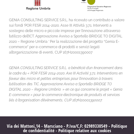
GENIA CONSULTING SERVICE S.R.L. ha ricevuto un contributo a valore
sui fondi ‘POR FESR 2014-2020. Asse III Attività 3.7.1. Interventi a
sostegno delle micro e piccole imprese per l’innovazione attraverso
l’utilizzo dell’ICT. Approvazione Avviso a Sportello BRIDGE TO DIGITAL
2020 – Regione Umbria ‘ Per la realizzazione del progetto “Genia E-
commerce” per e-commerce di prodotti e servizi legati
all’organizzazione di eventi, CUP 167H20001390007
GENIA CONSULTING SERVICE S.R.L. a bénéficié d’un financement dans
le cadre du « POR FESR 2014-2020. Axe III Activité 3.7.1. Interventions en
faveur des micro et petites entreprises pour l’innovation à travers
l’utilisation des TIC. Approvazione Avviso a Sportello BRIDGE TO
DIGITAL 2020 – Regione Umbria » en ce qui concerne le projet « Genia
E-commerce » pour le commerce électronique de produits et services
liés à l’organisation d’événements, CUP 167H20001390007.
Via dei Mattoni,14 - Marsciano - P.Iva/C.F: 02989330549 -
Politique
de confidentialité
-
Politique relative aux cookies