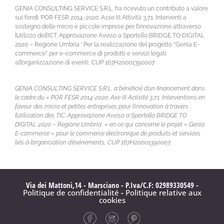
GENIA CONSULTING SERVICE S.R.L. ha ricevuto un contributo a valore
sui fondi ‘POR FESR 2014-2020. Asse III Attività 3.7.1. Interventi a
sostegno delle micro e piccole imprese per l’innovazione attraverso
l’utilizzo dell’ICT. Approvazione Avviso a Sportello BRIDGE TO DIGITAL
2020 – Regione Umbria ‘ Per la realizzazione del progetto “Genia E-
commerce” per e-commerce di prodotti e servizi legati
all’organizzazione di eventi, CUP 167H20001390007
GENIA CONSULTING SERVICE S.R.L. a bénéficié d’un financement dans
le cadre du « POR FESR 2014-2020. Axe III Activité 3.7.1. Interventions en
faveur des micro et petites entreprises pour l’innovation à travers
l’utilisation des TIC. Approvazione Avviso a Sportello BRIDGE TO
DIGITAL 2020 – Regione Umbria » en ce qui concerne le projet « Genia
E-commerce » pour le commerce électronique de produits et services
liés à l’organisation d’événements, CUP 167H20001390007.
Via dei Mattoni,14 - Marsciano - P.Iva/C.F: 02989330549 -
Politique de confidentialité
-
Politique relative aux
cookies