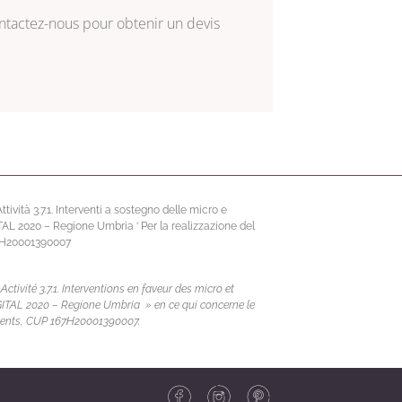
ntactez-nous
pour obtenir un devis
vità 3.7.1. Interventi a sostegno delle micro e
ITAL 2020 – Regione Umbria ‘ Per la realizzazione del
67H20001390007
ivité 3.7.1. Interventions en faveur des micro et
DIGITAL 2020 – Regione Umbria » en ce qui concerne le
nements, CUP 167H20001390007.