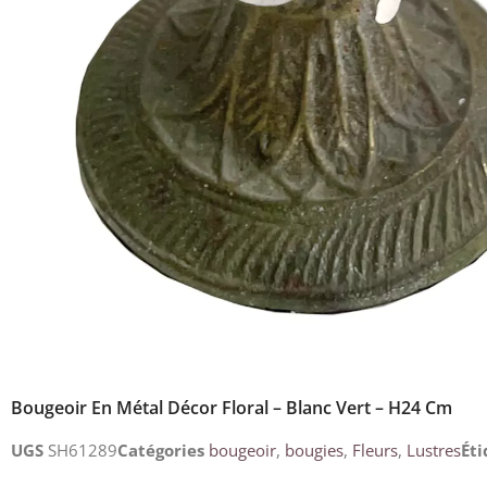
Bougeoir En Métal Décor Floral – Blanc Vert – H24 Cm
UGS
SH61289
Catégories
bougeoir
,
bougies
,
Fleurs
,
Lustres
Éti