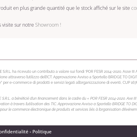
oduit en plus grande quantité que le stock affiché sur le site
co
visite sur notre
Showroom !
L. ha ricevuto un contributo a valore sui fondi ‘POR FESR 2014-2020. Asse III Atti
ione attraverso l’utilizzo dell’ICT. Approvazione Avviso a Sportello BRIDGE TO DIG
per e-commerce di prodotti e servizi legati all’organizzazione di eventi, CUP 1
L. a bénéficié d’un financement dans le cadre du « POR FESR 2014-2020. Axe III Act
novation à travers l’utilisation des TIC. Approvazione Avviso a Sportello BRIDGE TO 
pour le commerce électronique de produits et services liés à l’organisation d’évé
onfidentialité
-
Politique