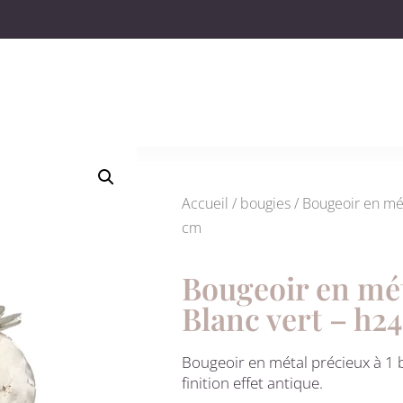
Accueil
/
bougies
/ Bougeoir en mét
cm
Bougeoir en mét
Blanc vert – h2
Bougeoir en métal précieux à 1 b
finition effet antique.