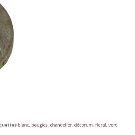
quettes
blanc
,
bougies
,
chandelier
,
décorum
,
floral
,
vert