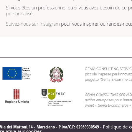
Si vous êtes un professionnel ou si vous avez besoin de ce pr
personnalisé.
Suivez-nous sur
Instagram
pour vous inspirer ou rendez-nous 
GENIA CONSULTING SERVICE S.R.
piccole imprese per l’innovaz
progetto “Genia E-commerce” 
GENIA CONSULTING SERVICE S.R.
petites entreprises pour l’in
projet « Genia E-commerce » 
Via dei Mattoni,14 - Marsciano - P.Iva/C.F: 02989330549 -
Politique de c
relative aux cookies