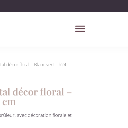
al décor floral – Blanc vert – h24
al décor floral –
4 cm
rûleur, avec décoration florale et