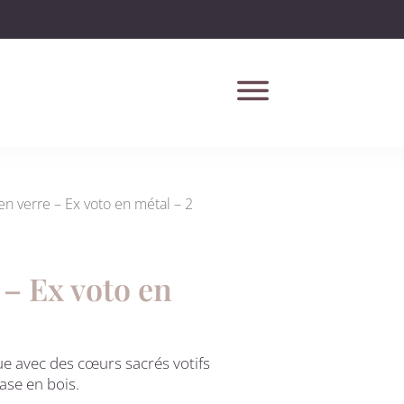
en verre – Ex voto en métal – 2
 – Ex voto en
s
ue avec des cœurs sacrés votifs
ase en bois.