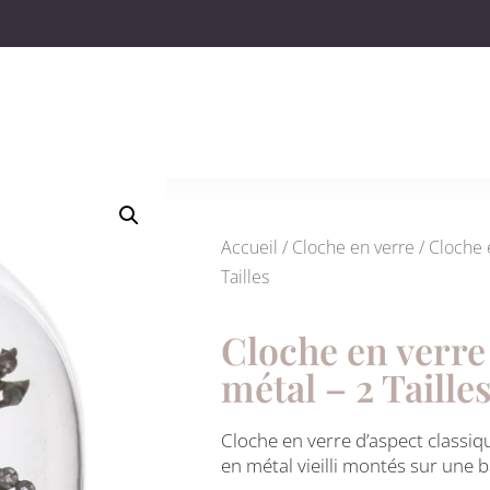
Accueil
/
Cloche en verre
/ Cloche 
Tailles
Cloche en verre
métal – 2 Taille
Cloche en verre d’aspect classiq
en métal vieilli montés sur une b