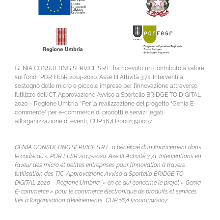
GENIA CONSULTING SERVICE S.R.L. ha ricevuto un contributo a valore
sui fondi ‘POR FESR 2014-2020. Asse III Attività 3.7.1. Interventi a
sostegno delle micro e piccole imprese per l’innovazione attraverso
l’utilizzo dell’ICT. Approvazione Avviso a Sportello BRIDGE TO DIGITAL
2020 – Regione Umbria ‘ Per la realizzazione del progetto “Genia E-
commerce” per e-commerce di prodotti e servizi legati
all’organizzazione di eventi, CUP 167H20001390007
GENIA CONSULTING SERVICE S.R.L. a bénéficié d’un financement dans
le cadre du « POR FESR 2014-2020. Axe III Activité 3.7.1. Interventions en
faveur des micro et petites entreprises pour l’innovation à travers
l’utilisation des TIC. Approvazione Avviso a Sportello BRIDGE TO
DIGITAL 2020 – Regione Umbria » en ce qui concerne le projet « Genia
E-commerce » pour le commerce électronique de produits et services
liés à l’organisation d’événements, CUP 167H20001390007.