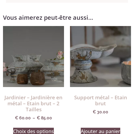
Vous aimerez peut-être aussi…
Jardinier – Jardinière en
Support métal – Etain
métal – Etain brut – 2
brut
Tailles
€
30.00
€
60.00
–
€
85.00
Choix des options
Ajouter au panier