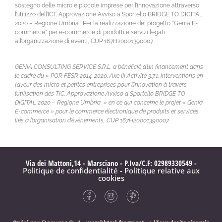
sostegno delle micro e piccole imprese per l’innovazione attraverso
l’utilizzo dell’ICT. Approvazione Avviso a Sportello BRIDGE TO DIGITAL
2020 – Regione Umbria ‘ Per la realizzazione del progetto “Genia E-
commerce” per e-commerce di prodotti e servizi legati
all’organizzazione di eventi, CUP 167H20001390007
GENIA CONSULTING SERVICE S.R.L. a bénéficié d’un financement dans
le cadre du « POR FESR 2014-2020. Axe III Activité 3.7.1. Interventions en
faveur des micro et petites entreprises pour l’innovation à travers
l’utilisation des TIC. Approvazione Avviso a Sportello BRIDGE TO
DIGITAL 2020 – Regione Umbria » en ce qui concerne le projet « Genia
E-commerce » pour le commerce électronique de produits et services
liés à l’organisation d’événements, CUP 167H20001390007.
Via dei Mattoni,14 - Marsciano - P.Iva/C.F: 02989330549 -
Politique de confidentialité
-
Politique relative aux
cookies