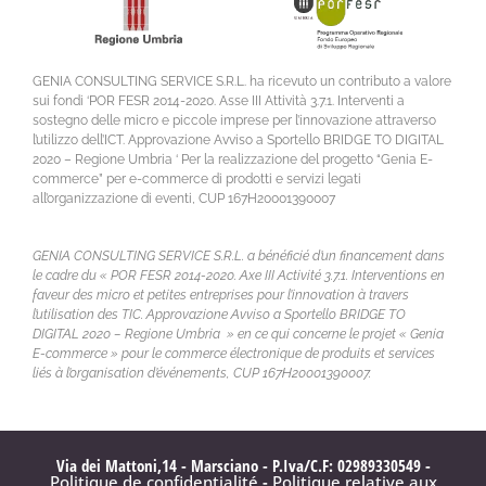
GENIA CONSULTING SERVICE S.R.L. ha ricevuto un contributo a valore
sui fondi ‘POR FESR 2014-2020. Asse III Attività 3.7.1. Interventi a
sostegno delle micro e piccole imprese per l’innovazione attraverso
l’utilizzo dell’ICT. Approvazione Avviso a Sportello BRIDGE TO DIGITAL
2020 – Regione Umbria ‘ Per la realizzazione del progetto “Genia E-
commerce” per e-commerce di prodotti e servizi legati
all’organizzazione di eventi, CUP 167H20001390007
GENIA CONSULTING SERVICE S.R.L. a bénéficié d’un financement dans
le cadre du « POR FESR 2014-2020. Axe III Activité 3.7.1. Interventions en
faveur des micro et petites entreprises pour l’innovation à travers
l’utilisation des TIC. Approvazione Avviso a Sportello BRIDGE TO
DIGITAL 2020 – Regione Umbria » en ce qui concerne le projet « Genia
E-commerce » pour le commerce électronique de produits et services
liés à l’organisation d’événements, CUP 167H20001390007.
Via dei Mattoni,14 - Marsciano - P.Iva/C.F: 02989330549 -
Politique de confidentialité
-
Politique relative aux