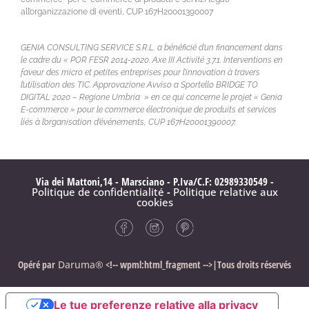
all’organizzazione di eventi, CUP 167H20001390007
GENIA CONSULTING SERVICE S.R.L. a bénéficié d’un financement dans
le cadre du « POR FESR 2014-2020. Axe III Activité 3.7.1. Interventions en
faveur des micro et petites entreprises pour l’innovation à travers
l’utilisation des TIC. Approvazione Avviso a Sportello BRIDGE TO
DIGITAL 2020 – Regione Umbria » en ce qui concerne le projet « Genia
E-commerce » pour le commerce électronique de produits et services
liés à l’organisation d’événements, CUP 167H20001390007.
Via dei Mattoni,14 - Marsciano - P.Iva/C.F: 02989330549 -
Politique de confidentialité
-
Politique relative aux
cookies
Opéré par
Daruma®
<!-- wpml:html_fragment -->|Tous droits réservés
Le tue preferenze relative alla privacy