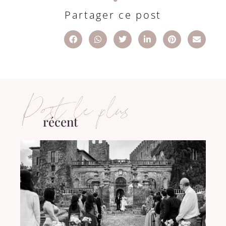
Partager ce post
Post le plus
récent