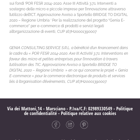
sui fondi ‘POR FESR 2014-2020. Asse III Attività 3.7.1. Interventi a
sostegno delle micro e piccole imprese per l’innovazione attraverso
l’utilizzo dell’ICT. Approvazione Avviso a Sportello BRIDGE TO DIGITAL
2020 – Regione Umbria ‘ Per la realizzazione del progetto “Genia E-
commerce” per e-commerce di prodotti e servizi legati
all’organizzazione di eventi, CUP 167H20001390007
GENIA CONSULTING SERVICE S.R.L. a bénéficié d’un financement dans
le cadre du « POR FESR 2014-2020. Axe III Activité 3.7.1. Interventions en
faveur des micro et petites entreprises pour l’innovation à travers
l’utilisation des TIC. Approvazione Avviso a Sportello BRIDGE TO
DIGITAL 2020 – Regione Umbria » en ce qui concerne le projet « Genia
E-commerce » pour le commerce électronique de produits et services
liés à l’organisation d’événements, CUP 167H20001390007.
Via dei Mattoni,14 - Marsciano - P.Iva/C.F: 02989330549 -
Politique
de confidentialité
-
Politique relative aux cookies