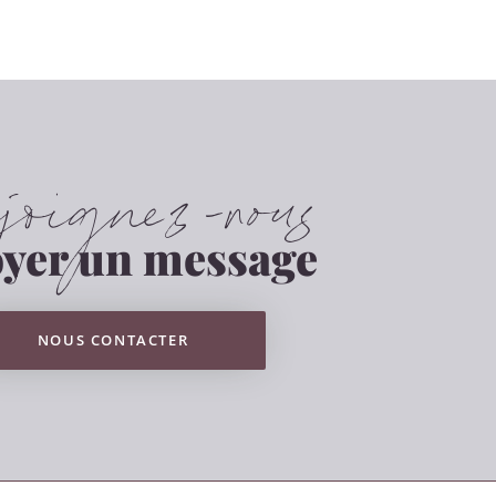
oignez-nous
yer un message
NOUS CONTACTER